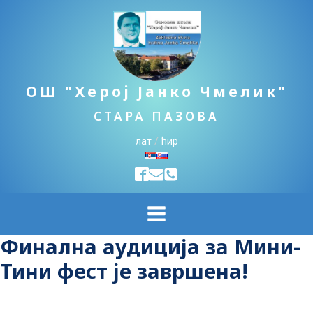
ОШ "Херој Јанко Чмелик"
СТАРА ПАЗОВА
лат
/
ћир
Финална аудиција за Mини-
Тини фест је завршена!