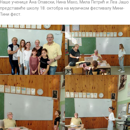
Наше ученице Ана Опавски, Нина Махо, Мила Петрић и Леа Јашо
представиће школу 18. октобра на музичком фестивалу Мини-
Тини фест.