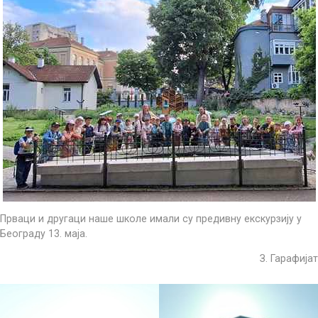
Прваци и другаци наше школе имали су предивну екскурзију у
Београду 13. маја.
З. Гарафијат