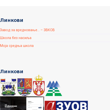
Линкови
Завод за вредновање... – ЗВКОВ
Школа без насиља
Моја средња школа
Линкови