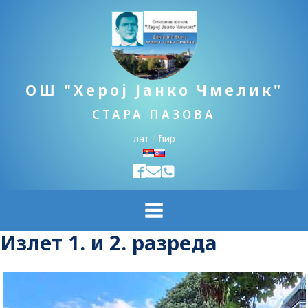
ОШ "Херој Јанко Чмелик"
СТАРА ПАЗОВА
лат
/
ћир
Излет 1. и 2. разреда