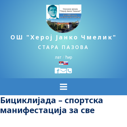
ОШ "Херој Јанко Чмелик"
СТАРА ПАЗОВА
лат
/
ћир
Бициклијада – спортска
манифестација за све