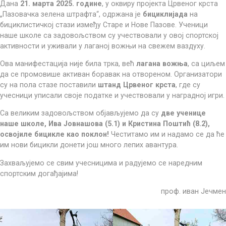
Дана
21. марта 2025. године
, у оквиру пројекта Црвеног крста
„Пазовачка зелена штрафта“, одржана је
бициклијада
на
бициклистичкој стази између Старе и Нове Пазове. Ученици
наше школе са задовољством су учествовали у овој спортској
активности и уживали у лаганој вожњи на свежем ваздуху.
Ова манифестација није била трка, већ
лагана вожња
, са циљем
да се промовише активан боравак на отвореном. Организатори
су на пола стазе поставили
штанд Црвеног крста
, где су
учесници уписали своје податке и учествовали у наградној игри.
Са великим задовољством објављујемо да су
две ученице
наше школе, Ива Јовнашова (5.1) и Кристина Поштић (8.2),
освојиле бицикле као поклон!
Честитамо им и надамо се да ће
им нови бицикли донети још много лепих авантура.
Захваљујемо се свим учесницима и радујемо се наредним
спортским догађајима!
проф. иван Јечмен