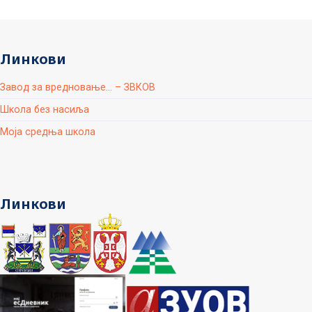
Линкови
Завод за вредновање... – ЗВКОВ
Школа без насиља
Моја средња школа
Линкови