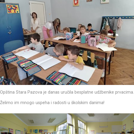
Opština Stara Pazova je danas uručila besplatne udžbenike prvacima.
Želimo im mnogo uspeha i radosti u školskim danima!