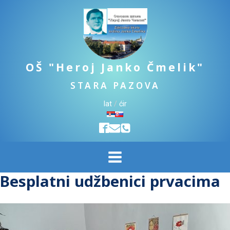
OŠ "Heroj Janko Čmelik"
STARA PAZOVA
lat
/
ćir
Besplatni udžbenici prvacima