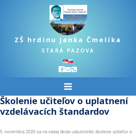
ZŠ hrdinu Janka Čmelíka
STARÁ PAZOVA
Školenie učiteľov o uplatnení
vzdelávacích štandardov
5. novembra 2020 sa na našej škole uskutočnilo školenie učiteľov o