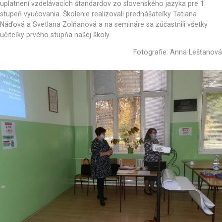
uplatnení vzdelávacích štandardov zo slovenského jazyka pre 1.
stupeň vyučovania. Školenie realizovali prednášateľky Tatiana
Náďová a Svetlana Zolňanová a na semináre sa zúčastnili všetky
učiteľky prvého stupňa našej školy.
Fotografie: Anna Lešťanová