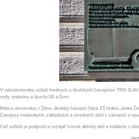
V celoslovenskej súťaži triednych a školských časopisov “PRO SLAVIS
vedy, výskumu a športu SR a Dom
Matice slovenskej v Žiline, školský časopis Oáza ZŠ hrdinu Janka Čme
Časopisy materských, základných a stredných škôl v zahraničí s v
Cieľ súťaže je podporiť a rozvíjať tvorivé aktivity detí a mládeže v oblas
Jarm