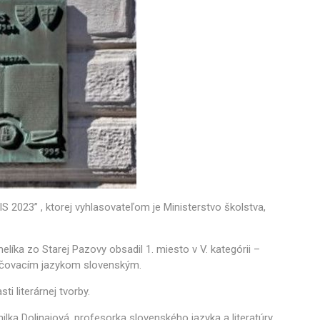
 2023” , ktorej vyhlasovateľom je Ministerstvo školstva,
líka zo Starej Pazovy obsadil 1. miesto v V. kategórii –
yučovacím jazykom slovenským.
ti literárnej tvorby.
ilka Dolinajová, profesorka slovenského jazyka a literatúry