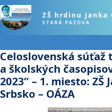
ZŠ hrdinu Janka
STARÁ PAZOVA
Celoslovenská súťaž 
a školských časopiso
2023” – 1. miesto: ZŠ
Srbsko – OÁZA