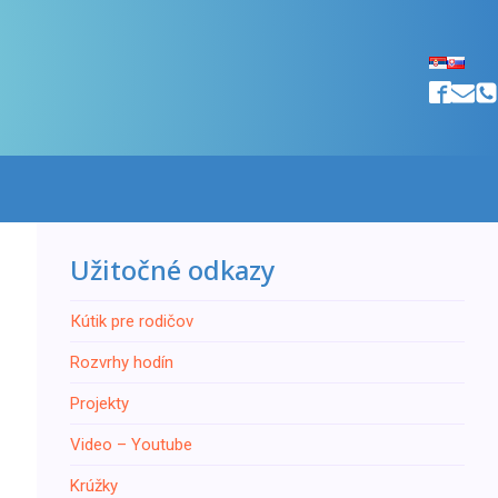
Užitočné odkazy
Кútik pre rodičov
Rozvrhy hodín
Projekty
Video – Youtube
Krúžky