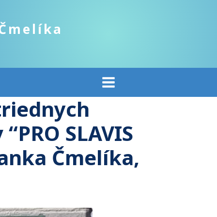
 Čmelíka
triednych
v “PRO SLAVIS
 Janka Čmelíka,