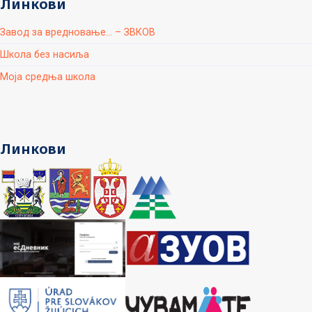
Линкови
Завод за вредновање... – ЗВКОВ
Школа без насиља
Моја средња школа
Линкови