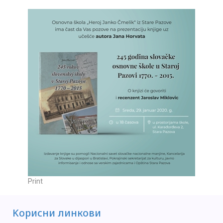
Print
Kорисни линкови